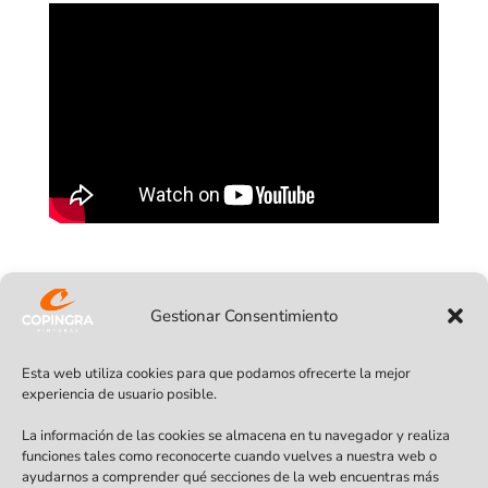
En COPINGRA somos especialistas en
Gestionar Consentimiento
tratamientos para madera. Ofrecemos
soluciones efectivas y duraderas para
Esta web utiliza cookies para que podamos ofrecerte la mejor
proteger y conservar la madera. Nuestro
experiencia de usuario posible.
equipo de expertos cuenta con amplia
La información de las cookies se almacena en tu navegador y realiza
experiencia en el sector y garantiza
funciones tales como reconocerte cuando vuelves a nuestra web o
ayudarnos a comprender qué secciones de la web encuentras más
resultados de alta calidad.